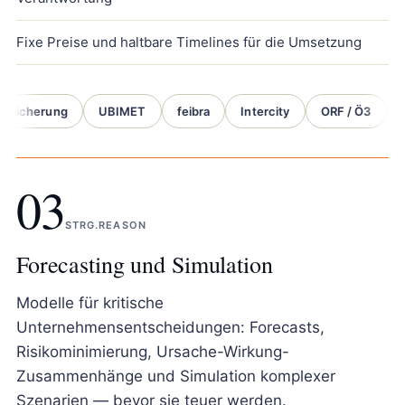
Fixe Preise und haltbare Timelines für die Umsetzung
icherung
UBIMET
feibra
Intercity
ORF / Ö3
Bel
03
STRG.REASON
Forecasting und Simulation
Modelle für kritische
Unternehmensentscheidungen: Forecasts,
Risikominimierung, Ursache-Wirkung-
Zusammenhänge und Simulation komplexer
Szenarien — bevor sie teuer werden.