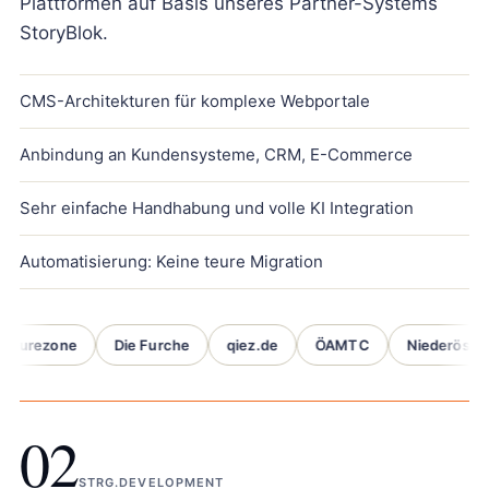
Plattformen auf Basis unseres Partner-Systems
StoryBlok.
CMS-Architekturen für komplexe Webportale
Anbindung an Kundensysteme, CRM, E-Commerce
Sehr einfache Handhabung und volle KI Integration
Automatisierung: Keine teure Migration
rezone
Die Furche
qiez.de
ÖAMTC
Niederösterreic
02
STRG.DEVELOPMENT