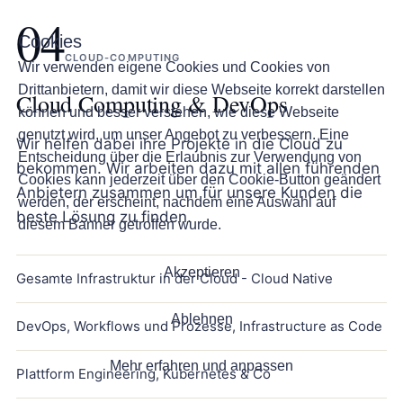
04
Cookies
CLOUD-COMPUTING
Wir verwenden eigene Cookies und Cookies von
Drittanbietern, damit wir diese Webseite korrekt darstellen
Cloud Computing & DevOps
können und besser verstehen, wie diese Webseite
genutzt wird, um unser Angebot zu verbessern. Eine
Wir helfen dabei ihre Projekte in die Cloud zu
Entscheidung über die Erlaubnis zur Verwendung von
bekommen. Wir arbeiten dazu mit allen führenden
Cookies kann jederzeit über den Cookie-Button geändert
Anbietern zusammen um für unsere Kunden die
werden, der erscheint, nachdem eine Auswahl auf
beste Lösung zu finden.
diesem Banner getroffen wurde.
Akzeptieren
Gesamte Infrastruktur in der Cloud - Cloud Native
Ablehnen
DevOps, Workflows und Prozesse, Infrastructure as Code
Mehr erfahren und anpassen
Plattform Engineering, Kubernetes & Co