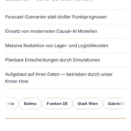
Forecast-Szenarien statt bloßer Punktprognosen
Einsatz von modernsten Causal-AI Modellen
Massive Reduktion von Lager- und Logistikkosten
Planbare Entscheidungen durch Simulationen
Aufgebaut auf ihren Daten — betrieben durch unser
Know-How
Chemie
Belimo
Franken DE
Stadt Wien
Gabriel Chem