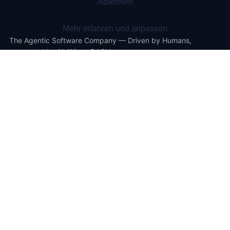
Ablehnen
Mehr erfahren und anpassen
The Agentic Software Company — Driven by Humans,
supported by AI. Wien · DACH.
Inhalt
Schwerpunkte
Causal AI
STRG & Storyblok
Mehr
STRG.magazine
Kontakt